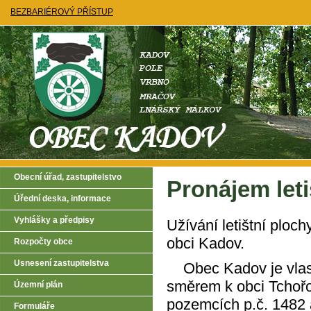
BEZBARIÉROVÝ PŘÍSTUP
Obecní úřad, zastupitelstvo
Pronájem leti
Úřední deska, informace
Vyhlášky a předpisy
Užívání letištní ploch
obci Kadov.
Rozpočty obce
Usnesení zastupitelstva
Obec Kadov je vlastní
směrem k obci Tchořovi
Územní plán
pozemcích p.č. 1482 a
Formuláře