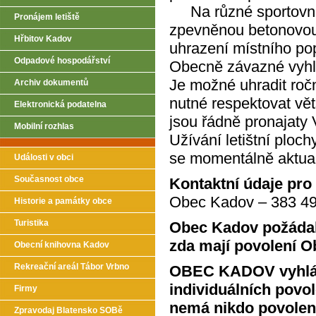
Na různé sportovní, 
Pronájem letiště
zpevněnou betonovou p
Hřbitov Kadov
uhrazení místního pop
Odpadové hospodářství
Obecně závazné vyhlá
Je možné uhradit ročn
Archiv dokumentů
nutné respektovat vě
Elektronická podatelna
jsou řádně pronajat
Mobilní rozhlas
Užívání letištní ploch
se momentálně aktual
Události v obci
Současnost obce
Kontaktní údaje pro
Obec Kadov – 383 49
Historie a památky obce
Turistika
Obec Kadov požádala
zda mají povolení Ob
Obecní knihovna Kadov
Rekreační areál Tábor Vrbno
OBEC KADOV vyhlási
individuálních povol
Firmy
nemá nikdo povolení
Zpravodaj Blatensko SOBě