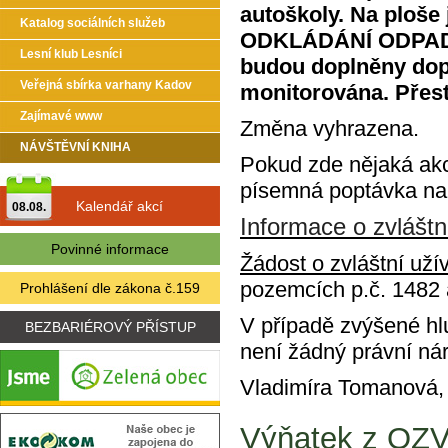
autoškoly. Na plo
Katalog sociálních služeb
ODKLÁDÁNÍ ODPADŮ.
Lesní klub Lesníci
budou doplněny dopr
Veřejná sbírka varhany Kadov
monitorována. Přest
Zajímavé www
Změna vyhrazena.
NÁVŠTĚVNÍ KNIHA
Pokud zde nějaká ak
písemná poptávka na
Kalendář akcí
08.08.
Informace o zvláštní
Povinné informace
Žádost o zvláštní uží
pozemcích p.č. 1482 
Prohlášení dle zákona č.159
V případě zvýšené hl
BEZBARIÉROVÝ PŘÍSTUP
není žádný právní ná
Vladimíra Tomanová, s
Výňatek z OZV 