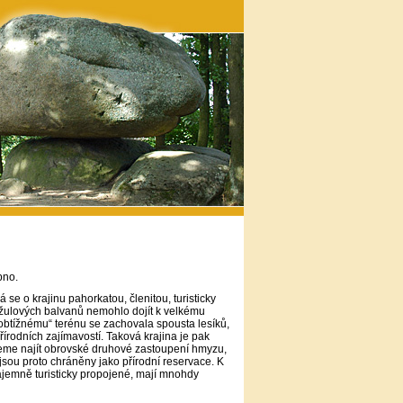
bno.
 se o krajinu pahorkatou, členitou, turisticky
h žulových balvanů nemohlo dojít k velkému
 „obtížnému“ terénu se zachovala spousta lesíků,
řírodních zajímavostí. Taková krajina je pak
žeme najít obrovské druhové zastoupení hmyzu,
 jsou proto chráněny jako přírodní reservace. K
ájemně turisticky propojené, mají mnohdy