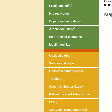
Občan
dispo
Pronájem letiště
Ma
Hřbitov Kadov
Odpadové hospodářství
Archiv dokumentů
Elektronická podatelna
Mobilní rozhlas
Události v obci
Současnost obce
Historie a památky obce
Turistika
Obecní knihovna Kadov
Rekreační areál Tábor Vrbno
Firmy
Zpravodaj Blatensko SOBě