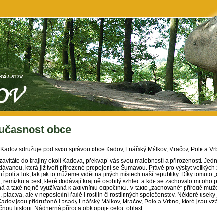
učasnost obce
Kadov sdružuje pod svou správou obce Kadov, Lnářský Málkov, Mračov, Pole a Vr
zavítáte do krajiny okolí Kadova, překvapí vás svou malebností a přirozeností. Jedná
dávanou, která již tvoří přirozené propojení se Šumavou. Právě pro výskyt velikýc
ní polí a luk, tak jak to můžeme vidět na jiných místech naší republiky. Díky tomuto
ů, remízků a cest, které dodávají krajině osobitý vzhled a kde se zachovalo mnoho p
á a také hojně využívaná k aktivnímu odpočinku. V takto „zachované“ přírodě mů
, ptactva, ale v neposlední řadě i rostlin či rostlinných společenstev. Některé úseky
Kadov jsou přidružené i osady Lnářský Málkov, Mračov, Pole a Vrbno, které jsou vz
čnou historii. Nádherná příroda obklopuje celou oblast.