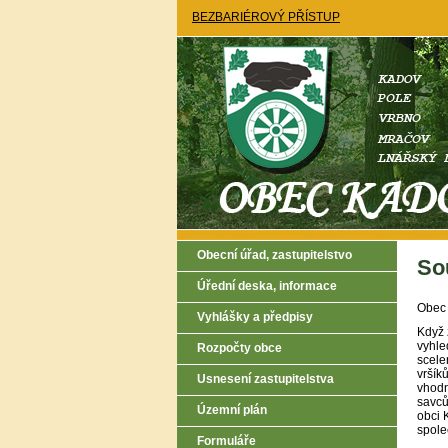
BEZBARIÉROVÝ PŘÍSTUP
Obecní úřad, zastupitelstvo
So
Úřední deska, informace
Obec 
Vyhlášky a předpisy
Když 
vyhle
Rozpočty obce
scele
vršík
Usnesení zastupitelstva
vhodn
savců
Územní plán
obci 
spole
Formuláře