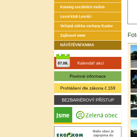
Katalog sociálních služeb
Lesní klub Lesníci
Veřejná sbírka varhany Kadov
Fot
Zajímavé www
NÁVŠTĚVNÍ KNIHA
Kalendář akcí
07.08.
Povinné informace
Prohlášení dle zákona č.159
BEZBARIÉROVÝ PŘÍSTUP