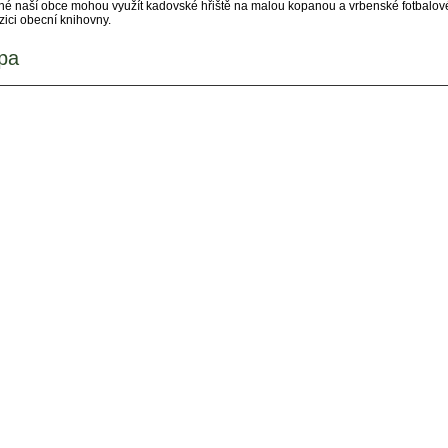
é naší obce mohou využít kadovské hřiště na malou kopanou a vrbenské fotbalové h
zici obecní knihovny.
pa