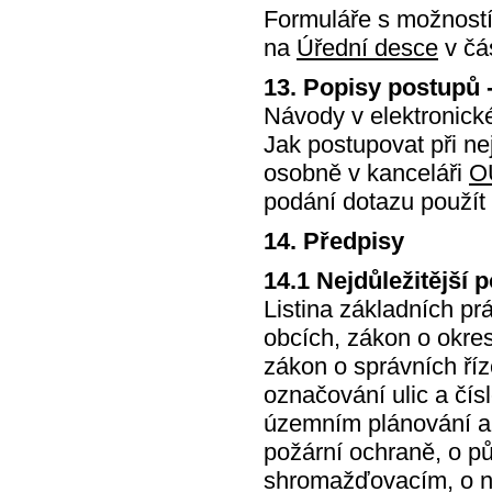
Formuláře s možností 
na
Úřední desce
v čás
13. Popisy postupů -
Návody v elektronick
Jak postupovat při ne
osobně v kanceláři
O
podání dotazu použít
14. Předpisy
14.1 Nejdůležitější 
Listina základních p
obcích, zákon o okres
zákon o správních říz
označování ulic a čí
územním plánování a 
požární ochraně, o p
shromažďovacím, o ná