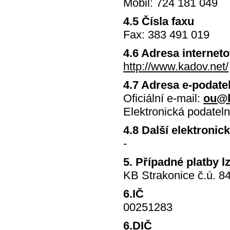
Mobil: 724 181 049
4.5 Čísla faxu
Fax: 383 491 019
4.6 Adresa internet
http://www.kadov.net/
4.7 Adresa e-podate
Oficiální e-mail:
ou@k
Elektronická podatel
4.8 Další elektronic
-
5. Případné platby l
KB Strakonice č.ú. 
6.IČ
00251283
6.DIČ