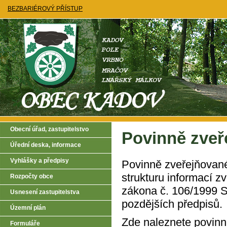
BEZBARIÉROVÝ PŘÍSTUP
Obecní úřad, zastupitelstvo
Povinně zveř
Úřední deska, informace
Vyhlášky a předpisy
Povinně zveřejňované
strukturu informací z
Rozpočty obce
zákona č. 106/1999 S
Usnesení zastupitelstva
pozdějších předpisů.
Územní plán
Zde naleznete povinn
Formuláře