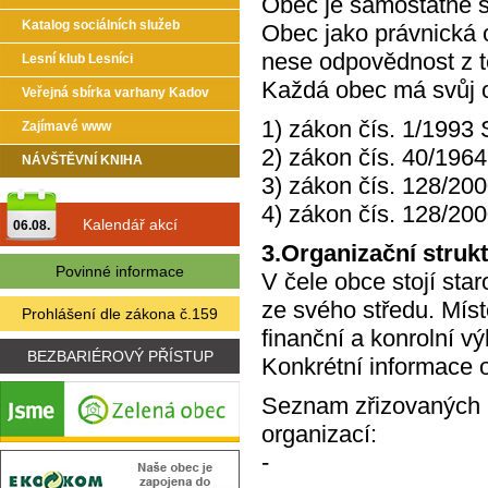
Obec je samostatně s
Katalog sociálních služeb
Obec jako právnická 
nese odpovědnost z tě
Lesní klub Lesníci
Každá obec má svůj 
Veřejná sbírka varhany Kadov
1) zákon čís. 1/1993
Zajímavé www
2) zákon čís. 40/1964
NÁVŠTĚVNÍ KNIHA
3) zákon čís. 128/200
4) zákon čís. 128/200
Kalendář akcí
06.08.
3.Organizační struk
Povinné informace
V čele obce stojí sta
ze svého středu. Mís
Prohlášení dle zákona č.159
finanční a konrolní vý
BEZBARIÉROVÝ PŘÍSTUP
Konkrétní informace 
Seznam zřizovaných n
organizací:
-