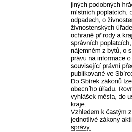
jiných podobných hrác
místních poplatcích, 
odpadech, o živnosten
živnostenských úřade
ochraně přírody a kraj
správních poplatcích,
nájemném z bytů, o s
právu na informace o
související právní př
publikované ve Sbírc
Do Sbírek zákonů lze 
obecního úřadu. Rov
vyhlášek města, do u
kraje.
Vzhledem k častým zm
jednotlivé zákony ak
správy.