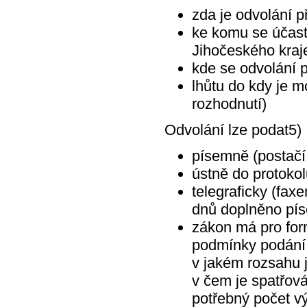
zda je odvolání p
ke komu se účast
Jihočeského kraj
kde se odvolání 
lhůtu do kdy je m
rozhodnutí)
Odvolání lze podat5)
písemně (postačí
ústně do protoko
telegraficky (fax
dnů doplněno pís
zákon má pro for
podmínky podání 
v jakém rozsahu 
v čem je spatřová
potřebný počet vý