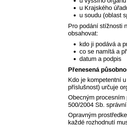
u vyššího orgánu
u Krajského úřad
u soudu (oblast s
Pro podání stížnosti
obsahovat:
kdo ji podává a p
co se namítá a p
datum a podpis
Přenesená působno
Kdo je kompetentní u
příslušnost) určuje o
Obecným procesním př
500/2004 Sb. správní
Opravným prostředke
každé rozhodnutí musí