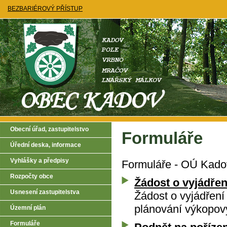
BEZBARIÉROVÝ PŘÍSTUP
Obecní úřad, zastupitelstvo
Formuláře
Úřední deska, informace
Vyhlášky a předpisy
Formuláře - OÚ Kado
Rozpočty obce
Žádost o vyjádřen
Usnesení zastupitelstva
Žádost o vyjádření
plánování výkopový
Územní plán
Formuláře