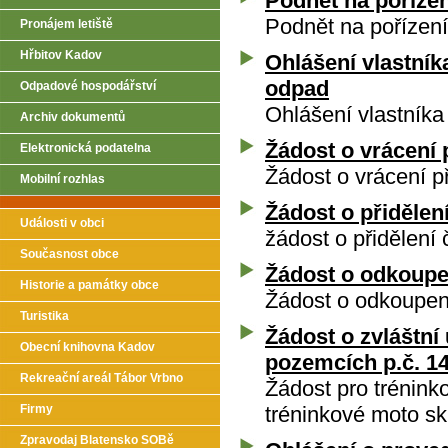
Podnět na poříze
Podnět na pořízen
Pronájem letiště
Hřbitov Kadov
Ohlášení vlastník
odpad
Odpadové hospodářství
Ohlášení vlastníka
Archiv dokumentů
Žádost o vrácení 
Elektronická podatelna
Žádost o vrácení p
Mobilní rozhlas
Žádost o přidělen
Události v obci
žádost o přidělení
Současnost obce
Žádost o odkoup
Historie a památky obce
Žádost o odkoupe
Turistika
Žádost o zvláštní 
Obecní knihovna Kadov
pozemcích p.č. 14
Rekreační areál Tábor Vrbno
Žádost pro tréninko
Firmy
tréninkové moto sk
Zpravodaj Blatensko SOBě