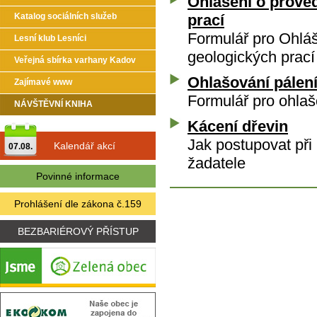
Ohlášení o prove
Katalog sociálních služeb
prací
Formulář pro Ohlá
Lesní klub Lesníci
geologických prací
Veřejná sbírka varhany Kadov
Ohlašování pálen
Zajímavé www
Formulář pro ohlaš
NÁVŠTĚVNÍ KNIHA
Kácení dřevin
Jak postupovat při
Kalendář akcí
07.08.
žadatele
Povinné informace
Prohlášení dle zákona č.159
BEZBARIÉROVÝ PŘÍSTUP