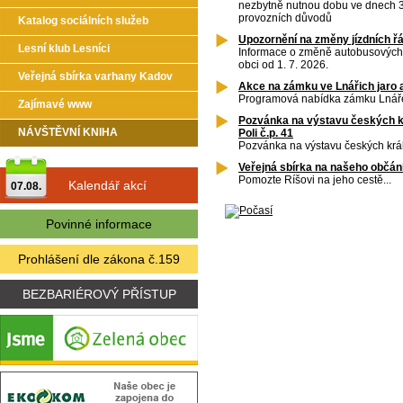
nezbytně nutnou dobu ve dnech 3
provozních důvodů
Katalog sociálních služeb
Upozornění na změny jízdních řá
Lesní klub Lesníci
Informace o změně autobusových j
obci od 1. 7. 2026.
Veřejná sbírka varhany Kadov
Akce na zámku ve Lnářich jaro a
Programová nabídka zámku Lnář
Zajímavé www
Pozvánka na výstavu českých kr
NÁVŠTĚVNÍ KNIHA
Poli č.p. 41
Pozvánka na výstavu českých krá
Veřejná sbírka na našeho občán
Pomozte Ríšovi na jeho cestě...
Kalendář akcí
07.08.
Povinné informace
Prohlášení dle zákona č.159
BEZBARIÉROVÝ PŘÍSTUP