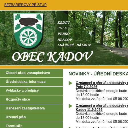
BEZBARIÉROVÝ PŘÍSTUP
Obecní úřad, zastupitelstvo
NOVINKY -
ÚŘEDNÍ DESK
Úřední deska, informace
Oznámení o přerušení dodávky e
Pole 7.9.2026
Vyhlášky a předpisy
Dodávka elektrické energie bude
do 13:00 hodin
Min.doba zveřejnění od 05.08.20
Rozpočty obce
Oznámení o přerušení dodávky e
Usnesení zastupitelstva
Kadov 11.9.2026
Dodávka elektrické energie bude
Územní plán
do 13:00 hodin
Min.doba zveřejnění od 05.08.20
Formuláře