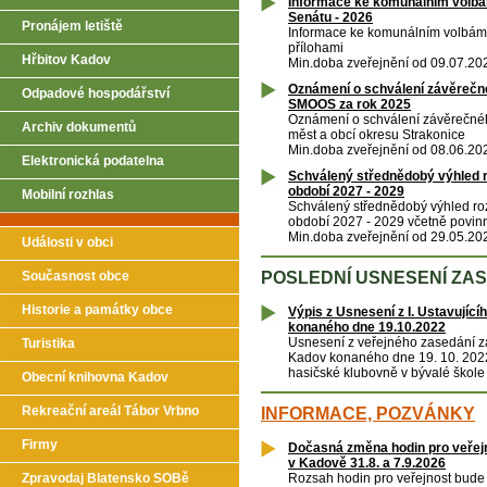
Informace ke komunálním volbá
Senátu - 2026
Pronájem letiště
Informace ke komunálním volbám
přílohami
Hřbitov Kadov
Min.doba zveřejnění od 09.07.20
Oznámení o schválení závěrečn
Odpadové hospodářství
SMOOS za rok 2025
Oznámení o schválení závěrečné
Archiv dokumentů
měst a obcí okresu Strakonice
Min.doba zveřejnění od 08.06.20
Elektronická podatelna
Schválený střednědobý výhled 
období 2027 - 2029
Mobilní rozhlas
Schválený střednědobý výhled r
období 2027 - 2029 včetně povinn
Min.doba zveřejnění od 29.05.20
Události v obci
Současnost obce
POSLEDNÍ USNESENÍ ZA
Historie a památky obce
Výpis z Usnesení z I. Ustavující
konaného dne 19.10.2022
Usnesení z veřejného zasedání z
Turistika
Kadov konaného dne 19. 10. 2022
hasičské klubovně v bývalé škole
Obecní knihovna Kadov
Rekreační areál Tábor Vrbno
INFORMACE, POZVÁNKY
Firmy
Dočasná změna hodin pro veřej
v Kadově 31.8. a 7.9.2026
Zpravodaj Blatensko SOBě
Rozsah hodin pro veřejnost bud