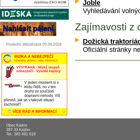
Joble
Vyhledávání volnýc
Zajímavosti z 
Dožická traktoriá
Poslední aktualizace 05.08.2026
Oficiální stránky n
Obec Kadov
387 33 Kadov
Tel.: 383 491 019