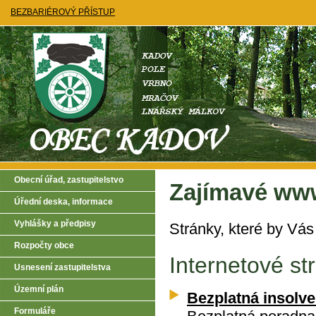
BEZBARIÉROVÝ PŘÍSTUP
Obecní úřad, zastupitelstvo
Zajímavé ww
Úřední deska, informace
Vyhlášky a předpisy
Stránky, které by Vás
Rozpočty obce
Internetové st
Usnesení zastupitelstva
Územní plán
Bezplatná insolv
Formuláře