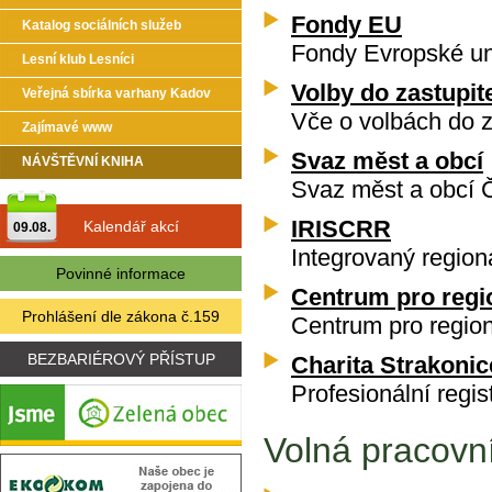
Fondy EU
Katalog sociálních služeb
Fondy Evropské un
Lesní klub Lesníci
Volby do zastupit
Veřejná sbírka varhany Kadov
Vče o volbách do z
Zajímavé www
Svaz měst a obcí
NÁVŠTĚVNÍ KNIHA
Svaz měst a obcí 
IRISCRR
Kalendář akcí
09.08.
Integrovaný region
Povinné informace
Centrum pro regi
Prohlášení dle zákona č.159
Centrum pro region
BEZBARIÉROVÝ PŘÍSTUP
Charita Strakonic
Profesionální regi
Volná pracovn