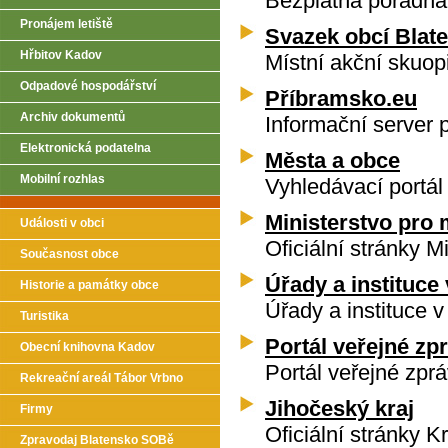
Bezplatná poradna
Pronájem letiště
Svazek obcí Blat
Hřbitov Kadov
Místní akční skuo
Odpadové hospodářství
Příbramsko.eu
Archiv dokumentů
Informační server 
Elektronická podatelna
Města a obce
Mobilní rozhlas
Vyhledávací portál
Ministerstvo pro 
Události v obci
Oficiální stránky M
Současnost obce
Úřady a instituce
Historie a památky obce
Úřady a instituce 
Turistika
Portál veřejné zp
Obecní knihovna Kadov
Portál veřejné zpr
Rekreační areál Tábor Vrbno
Jihočeský kraj
Firmy
Oficiální stránky 
Zpravodaj Blatensko SOBě