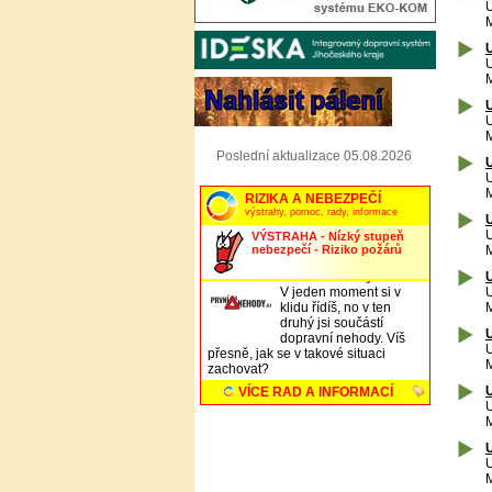
U
M
U
U
M
U
U
M
Poslední aktualizace 05.08.2026
U
U
M
U
U
M
U
U
M
U
U
M
U
U
M
U
U
M