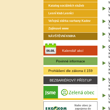
M
Katalog sociálních služeb
V
U
Lesní klub Lesníci
M
Veřejná sbírka varhany Kadov
V
U
M
Zajímavé www
V
NÁVŠTĚVNÍ KNIHA
U
M
O
V
Kalendář akcí
06.08.
M
Povinné informace
U
V
Prohlášení dle zákona č.159
M
U
BEZBARIÉROVÝ PŘÍSTUP
V
M
U
U
M
U