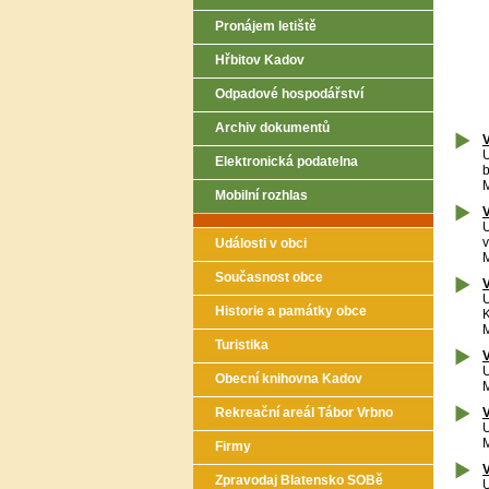
Pronájem letiště
Hřbitov Kadov
Odpadové hospodářství
Archiv dokumentů
V
U
Elektronická podatelna
b
M
Mobilní rozhlas
V
U
Události v obci
M
Současnost obce
V
U
Historie a památky obce
M
Turistika
V
U
Obecní knihovna Kadov
M
Rekreační areál Tábor Vrbno
V
U
M
Firmy
V
Zpravodaj Blatensko SOBě
U