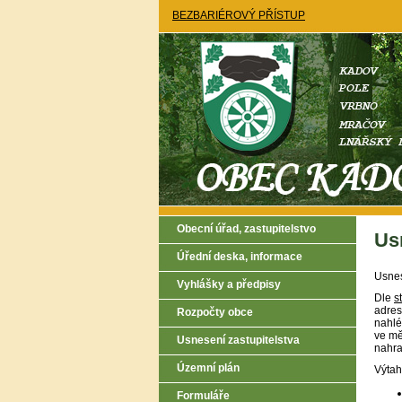
BEZBARIÉROVÝ PŘÍSTUP
Obecní úřad, zastupitelstvo
Us
Úřední deska, informace
Usnes
Vyhlášky a předpisy
Dle
s
adres
Rozpočty obce
nahlé
ve mě
Usnesení zastupitelstva
nahra
Územní plán
Výtah
Formuláře