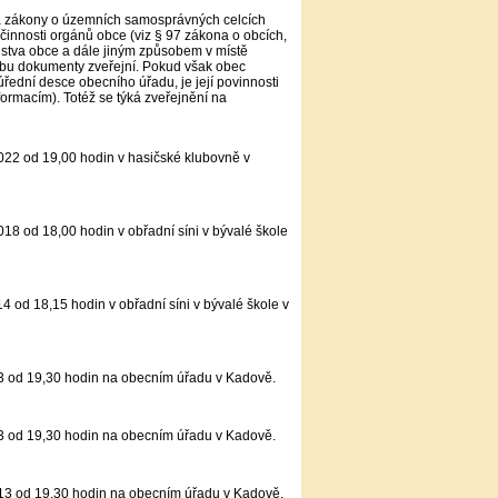
 a zákony o územních samosprávných celcích
 činnosti orgánů obce (viz § 97 zákona o obcích,
lstva obce a dále jiným způsobem v místě
obu dokumenty zveřejní. Pokud však obec
úřední desce obecního úřadu, je její povinnosti
ormacím). Totéž se týká zveřejnění na
022 od 19,00 hodin v hasičské klubovně v
8 od 18,00 hodin v obřadní síni v bývalé škole
 od 18,15 hodin v obřadní síni v bývalé škole v
3 od 19,30 hodin na obecním úřadu v Kadově.
3 od 19,30 hodin na obecním úřadu v Kadově.
13 od 19,30 hodin na obecním úřadu v Kadově.