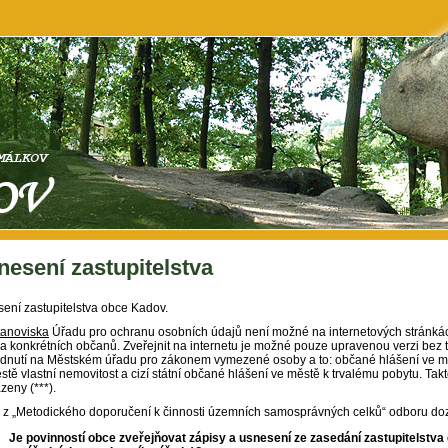
nesení zastupitelstva
ení zastupitelstva obce Kadov.
tanoviska
Úřadu pro ochranu osobních údajů není možné na internetových stránkác
a konkrétních občanů. Zveřejnit na internetu je možné pouze upravenou verzi bez 
dnutí na Městském úřadu pro zákonem vymezené osoby a to: občané hlášení ve městě
stě vlastní nemovitost a cizí státní občané hlášení ve městě k trvalému pobytu. Ta
zeny (***).
 z „Metodického doporučení k činnosti územních samosprávných celků“ odboru dozo
Je povinností obce zveřejňovat zápisy a usnesení ze zasedání zastupitelstva