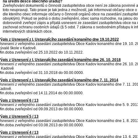
na úřední desce obecního úřadu)?
Zveřejňování dokumentů o činnosti zastupitelstva obce není ze zákona povinné
toto neupravuji. Tato praxe je tak jedna z možností, jak informovat občany obce o
dle kterého obec informuje občany o činnosti orgánů obce na zasedání zastupite
obvyklým). Pokud se jedná o dobu zveřejnění, obec sama rozhodne, na jakou d
dobrovolně zveřejní zápis a přijatá usneseni ze zasedání zastupitelstva obce na 
zachovat ochranu osobních údajů (§ 5 odst. 7 zákona o svobodném přístupu k inf
internetových stránkách obce.
ýpis z Usnesení z I. Ustavujícího zasedání konaného dne 19.10.2022
snesení z veřejného zasedání zastupitelstva Obce Kadov konaného dne 19. 10. 2
ývalé škole v Kadově.
in.doba zveřejnění od 25.10.2022 do 10.11.2022.
ýpis z Usnesení z I. Ustavujícího zasedání konaného dne 26. 10. 2018
snesení z veřejného zasedání zastupitelstva Obce Kadov konaného dne 26. 10. 201
v Kadově
in.doba zveřejnění od 31.10.2018 do 00.00.0000.
ýpis z Usnesení z I. Ustavujícího zasedání konaného dne 7. 11. 2014
snesení z veřejného zasedání zastupitelstva Obce Kadov konaného dne 7. 11. 2014
Kadově.
in.doba zveřejnění od 14.11.2014 do 00.00.0000.
ýpis z Usnesení 6 / 13
snesení z veřejného zasedání zastupitelstva Obce Kadov konaného dne 5. 9. 201
in.doba zveřejnění od 09.09.2013 do 00.00.0000.
ýpis z Usnesení 5 / 13
snesení z veřejného zasedání zastupitelstva Obce Kadov konaného dne 1. 8. 201
in.doba zveřejnění od 03.08.2013 do 00.00.0000.
ýpis z Usnesení 4 / 13
snesení z veřejného zasedání zastupitelstva Obce Kadov konaného dne 13. 6. 20