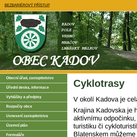
BEZBARIÉROVÝ PŘÍSTUP
Obecní úřad, zastupitelstvo
Cyklotrasy
Úřední deska, informace
Vyhlášky a předpisy
V okolí Kadova je cel
Rozpočty obce
Krajina Kadovska je 
Usnesení zastupitelstva
aktivnímu odpočinku, 
turistiku či cykloturis
Územní plán
Blatenskem můžeme n
Formuláře