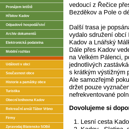
vedoucí z Řečice pře
Pronájem letiště
Bezděkov a Pole o dé
Hřbitov Kadov
Odpadové hospodářství
Další trasa je popsán
vydalo sdružení obcí 
Archiv dokumentů
Kadov a Lnářský Mál
Elektronická podatelna
Dále přes Kadov vede
Mobilní rozhlas
na Velkém Pálenci, p
jednotlivých zastávká
Události v obci
s krátkým výstižným 
Současnost obce
Ale samozřejmě poku
Historie a památky obce
držet pouze vyznačen
Turistika
nefrekventované poln
Obecní knihovna Kadov
Dovolujeme si dopor
Rekreační areál Tábor Vrbno
Firmy
Lesní cesta Kad
Zpravodaj Blatensko SOBě