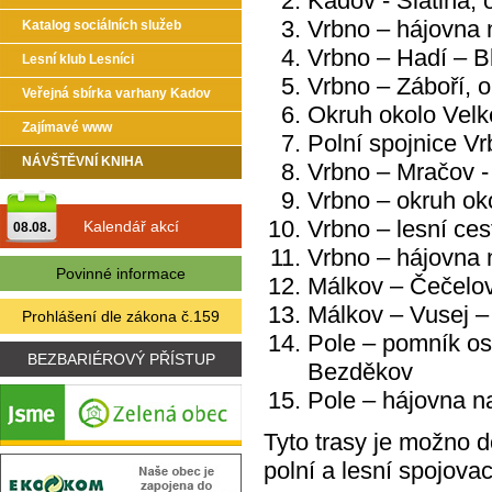
Kadov - Slatina,
Vrbno – hájovna 
Katalog sociálních služeb
Vrbno – Hadí – B
Lesní klub Lesníci
Vrbno – Záboří, 
Veřejná sbírka varhany Kadov
Okruh okolo Vel
Zajímavé www
Polní spojnice V
NÁVŠTĚVNÍ KNIHA
Vrbno – Mračov -
Vrbno – okruh ok
Vrbno – lesní ces
Kalendář akcí
08.08.
Vrbno – hájovna 
Povinné informace
Málkov – Čečelo
Málkov – Vusej –
Prohlášení dle zákona č.159
Pole – pomník os
BEZBARIÉROVÝ PŘÍSTUP
Bezděkov
Pole – hájovna n
Tyto trasy je možno 
polní a lesní spojov