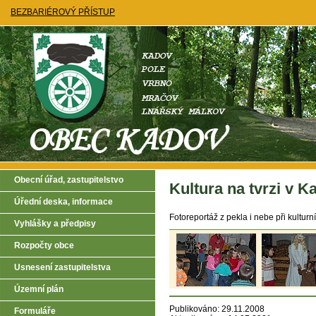
BEZBARIÉROVÝ PŘÍSTUP
Obecní úřad, zastupitelstvo
Kultura na tvrzi v 
Úřední deska, informace
Fotoreportáž z pekla i nebe při kulturn
Vyhlášky a předpisy
Rozpočty obce
Usnesení zastupitelstva
Územní plán
Publikováno: 29.11.2008
Formuláře