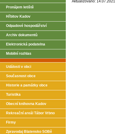
Aktualizováno: 14.07.2021
Pronájem letiště
Hřbitov Kadov
Odpadové hospodářství
Archiv dokumentů
Elektronická podatelna
Mobilní rozhlas
Události v obci
Současnost obce
Historie a památky obce
Turistika
Obecní knihovna Kadov
Rekreační areál Tábor Vrbno
Firmy
Zpravodaj Blatensko SOBě