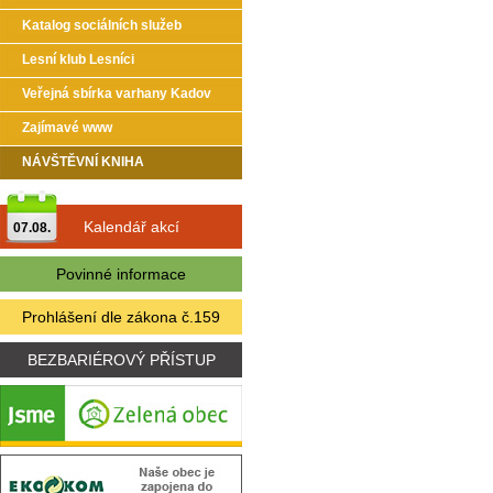
Katalog sociálních služeb
Lesní klub Lesníci
Veřejná sbírka varhany Kadov
Zajímavé www
NÁVŠTĚVNÍ KNIHA
Kalendář akcí
07.08.
Povinné informace
Prohlášení dle zákona č.159
BEZBARIÉROVÝ PŘÍSTUP