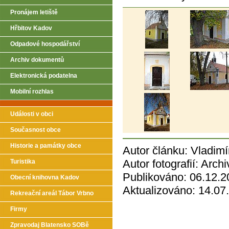
Pronájem letiště
Hřbitov Kadov
Odpadové hospodářství
Archiv dokumentů
Elektronická podatelna
Mobilní rozhlas
Události v obci
Současnost obce
Historie a památky obce
Autor článku: Vladim
Autor fotografií: Arch
Turistika
Publikováno: 06.12.2
Obecní knihovna Kadov
Aktualizováno: 14.07
Rekreační areál Tábor Vrbno
Firmy
Zpravodaj Blatensko SOBě