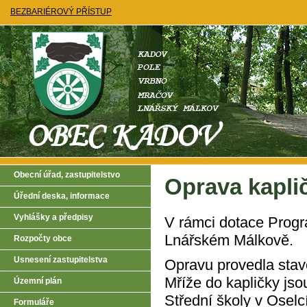
BEZBARIÉROVÝ PŘÍSTUP
Obecní úřad, zastupitelstvo
Oprava kapli
Úřední deska, informace
Vyhlášky a předpisy
V rámci dotace Progr
Lnářském Málkově.
Rozpočty obce
Usnesení zastupitelstva
Opravu provedla stav
Mříže do kapličky jso
Územní plán
Střední školy v Oselc
Formuláře