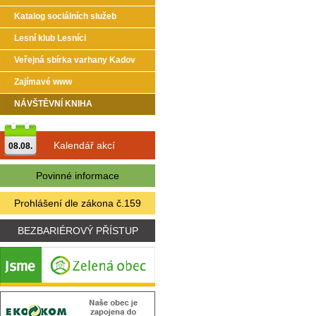
Katalog sociálních služeb
Lesní klub Lesníci
Veřejná sbírka varhany Kadov
Zajímavé www
NÁVŠTĚVNÍ KNIHA
Kalendář akcí
08.08.
Povinné informace
Prohlášení dle zákona č.159
BEZBARIÉROVÝ PŘÍSTUP