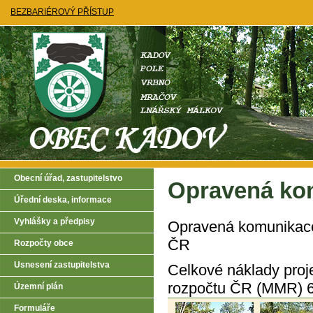
BEZBARIÉROVÝ PŘÍSTUP
Obecní úřad, zastupitelstvo
Opravená kom
Úřední deska, informace
Vyhlášky a předpisy
Opravená komunikace 
ČR
Rozpočty obce
Usnesení zastupitelstva
Celkové náklady proje
rozpočtu ČR (MMR) 62
Územní plán
Formuláře