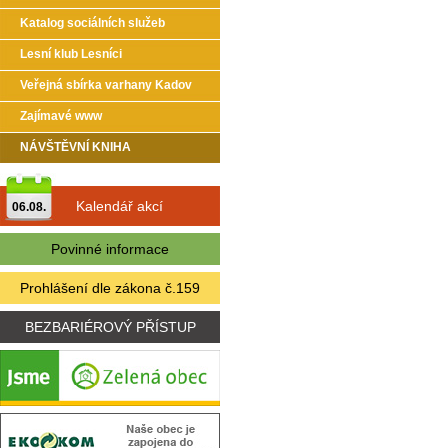
Katalog sociálních služeb
Lesní klub Lesníci
Veřejná sbírka varhany Kadov
Zajímavé www
NÁVŠTĚVNÍ KNIHA
Kalendář akcí
06.08.
Povinné informace
Prohlášení dle zákona č.159
BEZBARIÉROVÝ PŘÍSTUP