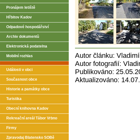
Pronájem letiště
Hřbitov Kadov
Odpadové hospodářství
Archiv dokumentů
Elektronická podatelna
Autor článku: Vladim
Mobilní rozhlas
Autor fotografií: Vla
Události v obci
Publikováno: 25.05.2
Aktualizováno: 14.07
Současnost obce
Historie a památky obce
Turistika
Obecní knihovna Kadov
Rekreační areál Tábor Vrbno
Firmy
Zpravodaj Blatensko SOBě