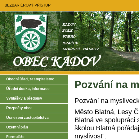
BEZBARIÉROVÝ PŘÍSTUP
Obecní úřad, zastupitelstvo
Pozvání na m
Úřední deska, informace
Vyhlášky a předpisy
Pozvání na mysliveck
Rozpočty obce
Město Blatná, Lesy 
Usnesení zastupitelstva
Blatná ve spolupráci
školou Blatná pořádaj
Územní plán
myslivost“.
Formuláře