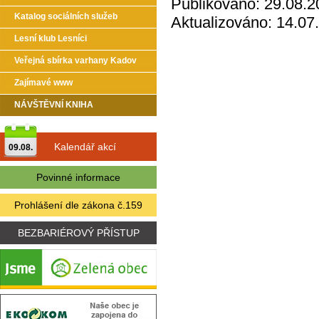
Publikováno: 29.08.2
Katalog sociálních služeb
Aktualizováno: 14.07
Lesní klub Lesníci
Veřejná sbírka varhany Kadov
Zajímavé www
NÁVŠTĚVNÍ KNIHA
Kalendář akcí
09.08.
Povinné informace
Prohlášení dle zákona č.159
BEZBARIÉROVÝ PŘÍSTUP