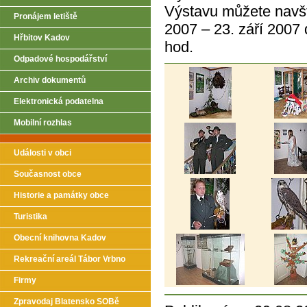
Výstavu můžete navšt
Pronájem letiště
2007 – 23. září 2007
Hřbitov Kadov
hod.
Odpadové hospodářství
Archiv dokumentů
Elektronická podatelna
Mobilní rozhlas
Události v obci
Současnost obce
Historie a památky obce
Turistika
Obecní knihovna Kadov
Rekreační areál Tábor Vrbno
Firmy
Zpravodaj Blatensko SOBě