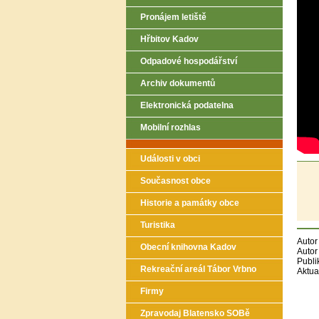
Pronájem letiště
Hřbitov Kadov
Odpadové hospodářství
Archiv dokumentů
Elektronická podatelna
Mobilní rozhlas
Události v obci
Současnost obce
Historie a památky obce
Turistika
Autor
Obecní knihovna Kadov
Autor
Publi
Rekreační areál Tábor Vrbno
Aktua
Firmy
Zpravodaj Blatensko SOBě