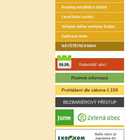
Katalog sociálních služeb
Lesní klub Lesníci
Veřejná sbírka varhany Kadov
Zajímavé www
NÁVŠTĚVNÍ KNIHA
Kalendář akcí
06.08.
Povinné informace
Prohlášení dle zákona č.159
BEZBARIÉROVÝ PŘÍSTUP