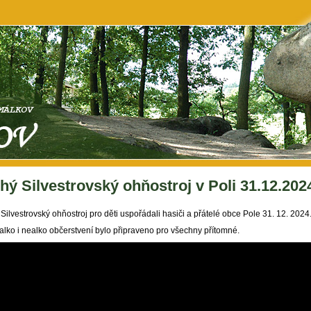
hý Silvestrovský ohňostroj v Poli 31.12.202
 Silvestrovský ohňostroj pro děti uspořádali hasiči a přátelé obce Pole 31. 12. 2024
alko i nealko občerstvení bylo připraveno pro všechny přítomné.