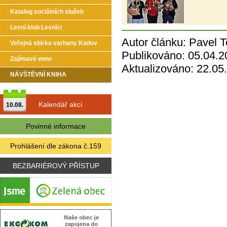
Katalog sociálních služeb
Lesní klub Lesníci
Autor článku: Pavel 
Veřejná sbírka varhany Kadov
Publikováno: 05.04.2
Zajímavé www
Aktualizováno: 22.05
NÁVŠTĚVNÍ KNIHA
Kalendář akcí
10.08.
Povinné informace
Prohlášení dle zákona č.159
BEZBARIÉROVÝ PŘÍSTUP