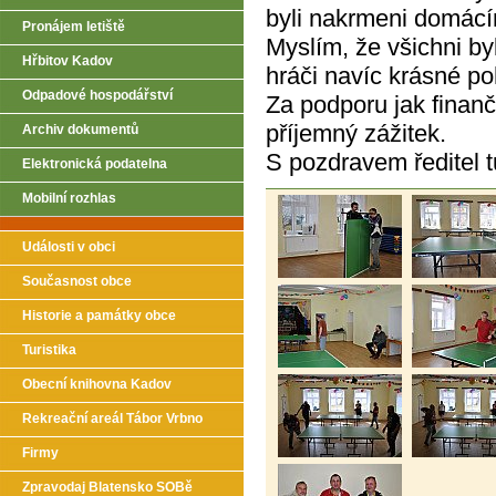
byli nakrmeni domácí
Pronájem letiště
Myslím, že všichni by
Hřbitov Kadov
hráči navíc krásné po
Odpadové hospodářství
Za podporu jak finan
příjemný zážitek.
Archiv dokumentů
S pozdravem ředitel 
Elektronická podatelna
Mobilní rozhlas
Události v obci
Současnost obce
Historie a památky obce
Turistika
Obecní knihovna Kadov
Rekreační areál Tábor Vrbno
Firmy
Zpravodaj Blatensko SOBě