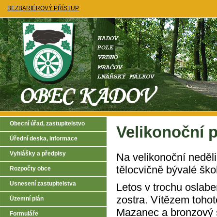
BEZBARIÉROVÝ PŘÍSTUP
Obecní úřad, zastupitelstvo
Velikonoční p
Úřední deska, informace
Vyhlášky a předpisy
Na velikonoční neděli 
tělocvičně bývalé šk
Rozpočty obce
Usnesení zastupitelstva
Letos v trochu oslabe
zostra. Vítězem tohot
Územní plán
Mazanec a bronzový s
Formuláře