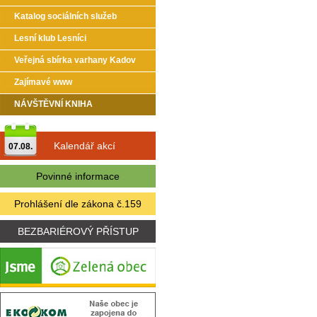
Katalog sociálních služeb
Lesní klub Lesníci
Veřejná sbírka varhany Kadov
Zajímavé www
NÁVŠTĚVNÍ KNIHA
Kalendář akcí
07.08.
Povinné informace
Prohlášení dle zákona č.159
BEZBARIÉROVÝ PŘÍSTUP