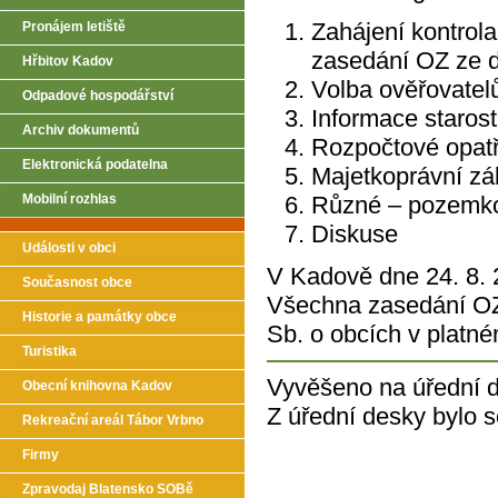
Zahájení kontrola
Pronájem letiště
zasedání OZ ze d
Hřbitov Kadov
Volba ověřovatel
Odpadové hospodářství
Informace starost
Archiv dokumentů
Rozpočtové opatř
Elektronická podatelna
Majetkoprávní zál
Mobilní rozhlas
Různé – pozemk
Diskuse
Události v obci
V Kadově dne 24. 8. 
Současnost obce
Všechna zasedání OZ 
Historie a památky obce
Sb. o obcích v platné
Turistika
Vyvěšeno na úřední d
Obecní knihovna Kadov
Z úřední desky bylo 
Rekreační areál Tábor Vrbno
Firmy
Zpravodaj Blatensko SOBě