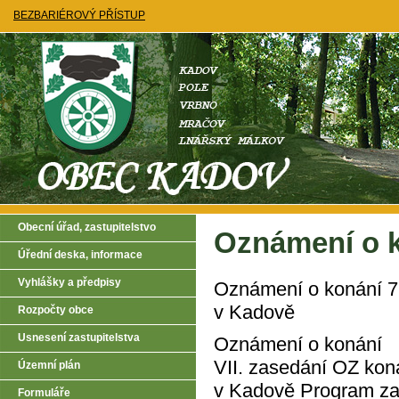
BEZBARIÉROVÝ PŘÍSTUP
Obecní úřad, zastupitelstvo
Oznámení o k
Úřední deska, informace
Vyhlášky a předpisy
Oznámení o konání 7.
v Kadově
Rozpočty obce
Usnesení zastupitelstva
Oznámení o konání
VII. zasedání OZ kon
Územní plán
v Kadově Program za
Formuláře