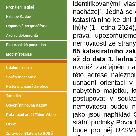
identifikovanými vla
Pronájem letiště
nacházejí. Jedná se
Hřbitov Kadov
katastrálního ke dni
lhůty (1. ledna 2024)
Odpadové hospodářství
práva, upozorňujeme
Archiv dokumentů
nemovitostí ze stra
Elektronická podatelna
65 katastrálního zá
Mobilní rozhlas
až do data 1. ledna
rovněž zveřejněn 
Události v obci
této adrese nalezno
Současnost obce
usnadní orientaci 
Historie a památky obce
nabytého majetku, 
Turistika
postupovat v soul
nemovitosti budou n
Obecní knihovna Kadov
jako jsou například
Rekreační areál Tábor Vrbno
státní podniky Povodí
Firmy
bude pro něj ÚZSVM 
Zpravodaj Blatensko SOBě