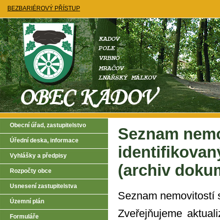
BEZBARIÉROVÝ PŘÍSTUP
Obecní úřad, zastupitelstvo
Seznam nemov
Úřední deska, informace
identifikova
Vyhlášky a předpisy
(archiv doku
Rozpočty obce
Usnesení zastupitelstva
Seznam nemovitostí s
Územní plán
Zveřejňujeme aktual
Formuláře