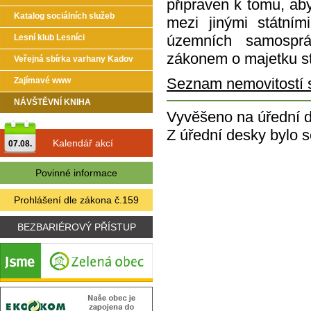
připraven k tomu, ab
Katalog sociálních služeb
mezi jinými státními
územních samosprá
Lesní klub Lesníci
zákonem o majetku st
Veřejná sbírka varhany Kadov
Seznam nemovitostí s
Zajímavé www
NÁVŠTĚVNÍ KNIHA
Vyvěšeno na úřední 
Z úřední desky bylo 
Kalendář akcí
07.08.
Povinné informace
Prohlášení dle zákona č.159
BEZBARIÉROVÝ PŘÍSTUP