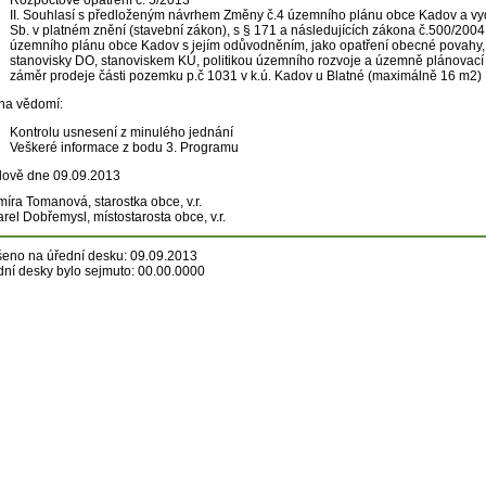
Rozpočtové opatření č. 5/2013
II. Souhlasí s předloženým návrhem Změny č.4 územního plánu obce Kadov a vyd
Sb. v platném znění (stavební zákon), s § 171 a následujících zákona č.500/2004
územního plánu obce Kadov s jejím odůvodněním, jako opatření obecné povahy,
stanovisky DO, stanoviskem KÚ, politikou územního rozvoje a územně plánovac
záměr prodeje části pozemku p.č 1031 v k.ú. Kadov u Blatné (maximálně 16 m2)
na vědomí:
Kontrolu usnesení z minulého jednání
Veškeré informace z bodu 3. Programu
ově dne 09.09.2013
míra Tomanová, starostka obce, v.r.
arel Dobřemysl, místostarosta obce, v.r.
eno na úřední desku: 09.09.2013
dní desky bylo sejmuto: 00.00.0000