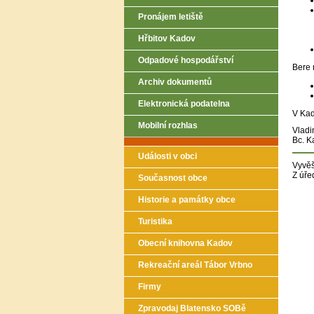
Pronájem letiště
Hřbitov Kadov
Odpadové hospodářství
Bere 
Archiv dokumentů
Elektronická podatelna
V Kad
Mobilní rozhlas
Vladi
Bc. K
Události v obci
Vyvěš
Z úře
Současnost obce
Historie a památky obce
Turistika
Obecní knihovna Kadov
Rekreační areál Tábor Vrbno
Firmy
Zpravodaj Blatensko SOBě