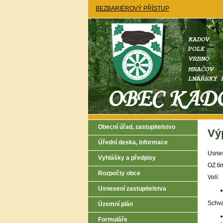
BEZBARIÉROVÝ PŘÍSTUP
Obecní úřad, zastupitelstvo
Výp
Úřední deska, informace
Usnes
Vyhlášky a předpisy
OZ tí
Rozpočty obce
Volí:
Usnesení zastupitelstva
Schva
Územní plán
Formuláře