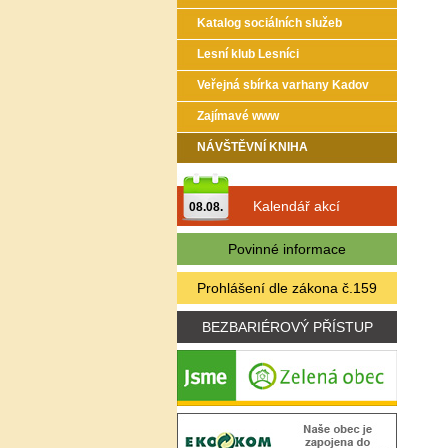
Katalog sociálních služeb
Lesní klub Lesníci
Veřejná sbírka varhany Kadov
Zajímavé www
NÁVŠTĚVNÍ KNIHA
Kalendář akcí
08.08.
Povinné informace
Prohlášení dle zákona č.159
BEZBARIÉROVÝ PŘÍSTUP