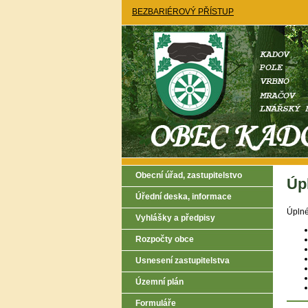
BEZBARIÉROVÝ PŘÍSTUP
Obecní úřad, zastupitelstvo
Úp
Úřední deska, informace
Úplné
Vyhlášky a předpisy
Rozpočty obce
Usnesení zastupitelstva
Územní plán
Formuláře