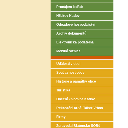
Pronájem letiště
Hřbitov Kadov
Odpadové hospodářství
Archiv dokumentů
Elektronická podatelna
Mobilní rozhlas
Události v obci
Současnost obce
Historie a památky obce
Turistika
Obecní knihovna Kadov
Rekreační areál Tábor Vrbno
Firmy
Zpravodaj Blatensko SOBě