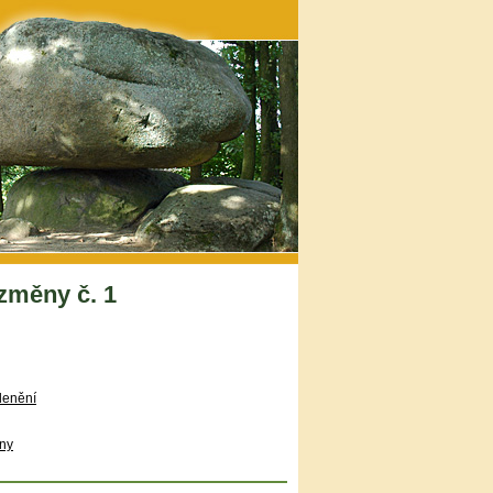
změny č. 1
lenění
iny