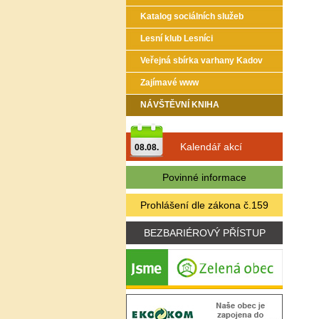
Katalog sociálních služeb
Lesní klub Lesníci
Veřejná sbírka varhany Kadov
Zajímavé www
NÁVŠTĚVNÍ KNIHA
Kalendář akcí
08.08.
Povinné informace
Prohlášení dle zákona č.159
BEZBARIÉROVÝ PŘÍSTUP