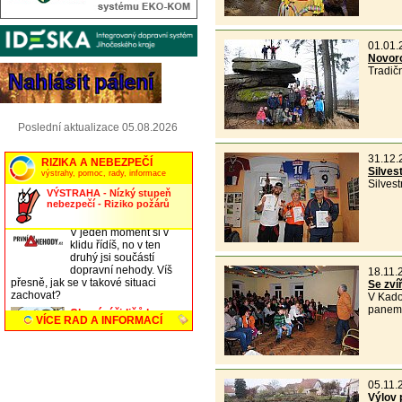
01.01.
Novor
Tradič
Poslední aktualizace 05.08.2026
31.12.
Silves
Silves
18.11.
Se zví
V Kado
panem
05.11.
Výlov 