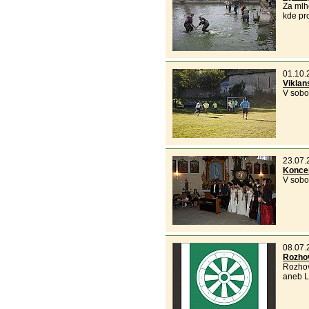
Za mlho
kde pro
01.10.
Viklan
V sobo
23.07.
Koncer
V sobo
08.07.
Rozho
Rozhov
aneb L