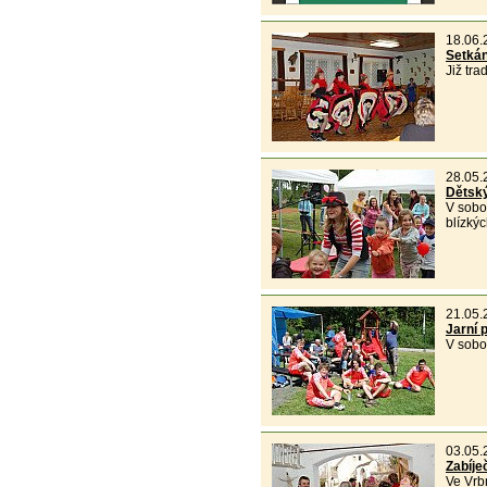
18.06.
Setkán
Již tr
28.05.
Dětský
V sobo
blízkýc
21.05.
Jarní 
V sobo
03.05.
Zabíje
Ve Vrb