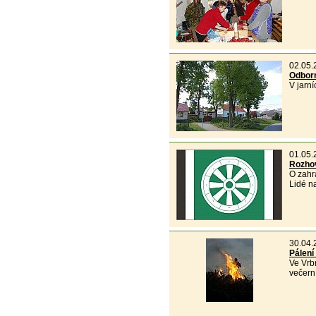
02.05.
Odborn
V jarn
01.05.
Rozhov
O zahr
Lidé n
30.04.
Pálení
Ve Vrb
večern