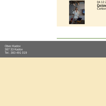
04.12.
Čertov
Čertov
Obec Kadov
387 33 Kadov
Tel.: 383 491 019