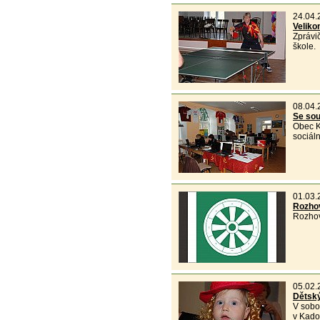
24.04.
Veliko
Zprávič
škole.
08.04.
Se sou
Obec K
sociál
01.03.
Rozhov
Rozhov
05.02.
Dětský
V sobo
v Kad