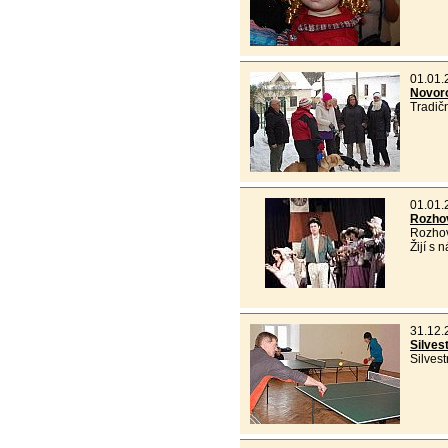
01.01.
Novor
Tradič
01.01.
Rozho
Rozhov
Žijí s 
31.12.
Silves
Silves