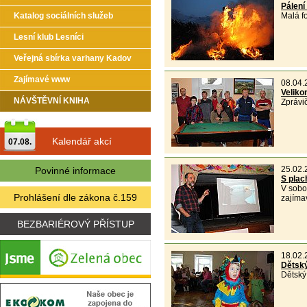
Pálení
Katalog sociálních služeb
Malá f
Lesní klub Lesníci
Veřejná sbírka varhany Kadov
Zajímavé www
08.04.
Veliko
NÁVŠTĚVNÍ KNIHA
Zprávič
Kalendář akcí
07.08.
25.02.
Povinné informace
S plac
V sobo
Prohlášení dle zákona č.159
zajíma
BEZBARIÉROVÝ PŘÍSTUP
18.02.
Dětský
Dětský