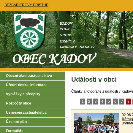
BEZBARIÉROVÝ PŘÍSTUP
Obecní úřad, zastupitelstvo
Události v obci
Úřední deska, informace
Články a fotografie z událostí v Kadově.
Vyhlášky a předpisy
1
2
3
4
5
6
7
8
Rozpočty obce
Usnesení zastupitelstva
02.06.
Dětský
Územní plán
„Indiá
Formuláře