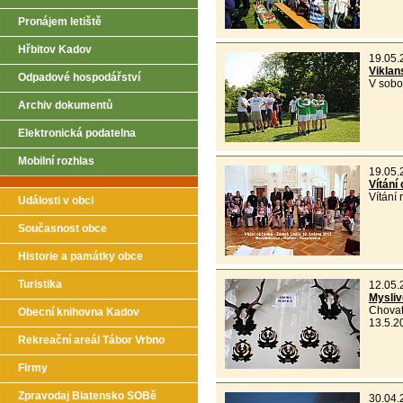
Pronájem letiště
Hřbitov Kadov
19.05.
Viklan
Odpadové hospodářství
V sobo
Archiv dokumentů
Elektronická podatelna
Mobilní rozhlas
19.05.
Vítání
Vítání
Události v obci
Současnost obce
Historie a památky obce
Turistika
12.05.
Mysliv
Chovat
Obecní knihovna Kadov
13.5.2
Rekreační areál Tábor Vrbno
Firmy
Zpravodaj Blatensko SOBě
30.04.