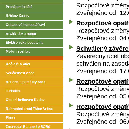
Rozpočtové změny 
Pronájem letiště
Zveřejněno od: 12.
Hřbitov Kadov
Rozpočtové opatře
Odpadové hospodářství
Rozpočtové změny 
Archiv dokumentů
Zveřejněno od: 04.
Elektronická podatelna
Schválený závěre
Mobilní rozhlas
Závěrečný účet ob
schválen na zasedá
Události v obci
Zveřejněno od: 17.
Současnost obce
Rozpočtové opatře
Historie a památky obce
Rozpočtové změny 
Turistika
Zveřejněno od: 05.
Obecní knihovna Kadov
Rozpočtové opatře
Rekreační areál Tábor Vrbno
Rozpočtové změny 
Firmy
Zveřejněno od: 06.
Zpravodaj Blatensko SOBě