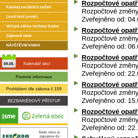
Rozpočtové opatře
Katalog sociálních služeb
Rozpočtové změny 
Lesní klub Lesníci
Zveřejněno od: 04.
Veřejná sbírka varhany Kadov
Rozpočtové opatře
Zajímavé www
Rozpočtové změny 
Zveřejněno od: 06.
NÁVŠTĚVNÍ KNIHA
Rozpočtové opatře
Kalendář akcí
09.08.
Rozpočtové změny 
Zveřejněno od: 22.
Povinné informace
Rozpočtové opatře
Prohlášení dle zákona č.159
Rozpočtové změny 
Zveřejněno od: 15.
BEZBARIÉROVÝ PŘÍSTUP
Rozpočtové opatře
Rozpočtové změny 
Zveřejněno od: 22.