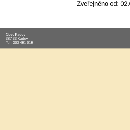
Zveřejněno od: 02.
Obec Kadov
387 33 Kadov
Tel.: 383 491 019