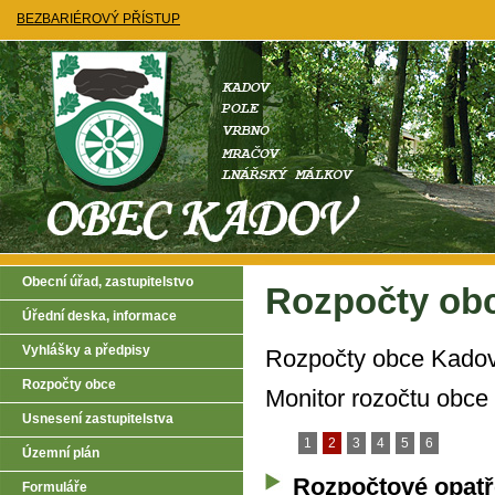
BEZBARIÉROVÝ PŘÍSTUP
Obecní úřad, zastupitelstvo
Rozpočty ob
Úřední deska, informace
Vyhlášky a předpisy
Rozpočty obce Kadov 
Rozpočty obce
Monitor rozočtu obce
Usnesení zastupitelstva
1
2
3
4
5
6
Územní plán
Rozpočtové opatře
Formuláře