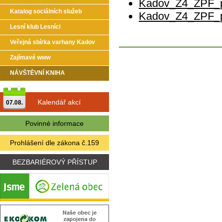
Kadov_Z4_ZPF_p
Katalog sociálních služeb
Kadov_Z4_ZPF_p
Lesní klub Lesníci
Veřejná sbírka varhany Kadov
Zajímavé www
NÁVŠTĚVNÍ KNIHA
Kalendář akcí
07.08.
Povinné informace
Prohlášení dle zákona č.159
BEZBARIÉROVÝ PŘÍSTUP