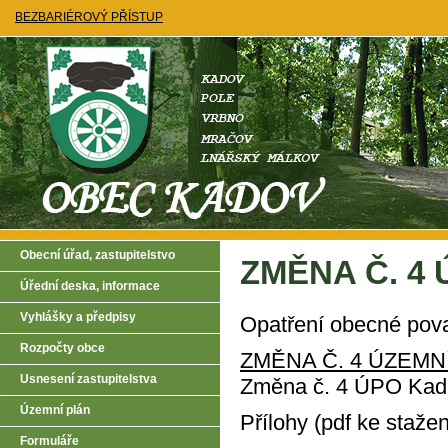
BEZBARIÉROVÝ PŘÍSTUP
Obecní úřad, zastupitelstvo
ZMĚNA Č. 4
Úřední deska, informace
Vyhlášky a předpisy
Opatření obecné pov
Rozpočty obce
ZMĚNA Č. 4 ÚZEM
Usnesení zastupitelstva
Změna č. 4 ÚPO Kado
Územní plán
Přílohy (pdf ke stažen
Formuláře