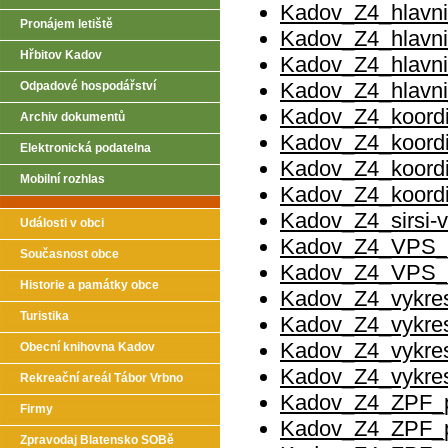
Kadov_Z4_hlavni
Pronájem letiště
Kadov_Z4_hlavni
Hřbitov Kadov
Kadov_Z4_hlavni
Kadov_Z4_hlavni
Odpadové hospodářství
Kadov_Z4_koordi
Archiv dokumentů
Kadov_Z4_koordi
Elektronická podatelna
Kadov_Z4_koordi
Mobilní rozhlas
Kadov_Z4_koordi
Kadov_Z4_sirsi-v
Události v obci
Kadov_Z4_VPS_
Současnost obce
Kadov_Z4_VPS_
Historie a památky obce
Kadov_Z4_vykres
Turistika
Kadov_Z4_vykres
Kadov_Z4_vykres
Obecní knihovna Kadov
Kadov_Z4_vykres
Rekreační areál Tábor Vrbno
Kadov_Z4_ZPF_p
Firmy
Kadov_Z4_ZPF_p
Zpravodaj Blatensko SOBě