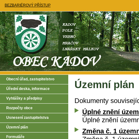
BEZBARIÉROVÝ PŘÍSTUP
Obecní úřad, zastupitelstvo
Územní plán
Úřední deska, informace
Vyhlášky a předpisy
Dokumenty souvisejí
Rozpočty obce
Úplné znění územ
Usnesení zastupitelstva
Úplné znění územn
Územní plán
Změna č. 1 územn
Formuláře