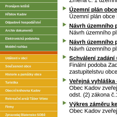
Změna č. 1 územní
Pronájem letiště
Územní plán obce 
Hřbitov Kadov
Územní plán obce 
Odpadové hospodářství
Návrh územního p
Archiv dokumentů
Návrh územního pl
Elektronická podatelna
Návrh územního p
Mobilní rozhlas
Návrh územního pl
Schválení zadání
Události v obci
Finální podoba Za
Současnost obce
zastupitelstvu obc
Historie a památky obce
Veřejná vyhláška
Turistika
Obec Kadov zveřej
Obecní knihovna Kadov
odst. (2) zákona č
Rekreační areál Tábor Vrbno
Výkres záměru k
Firmy
Obec Kadov zveře
Zpravodaj Blatensko SOBě