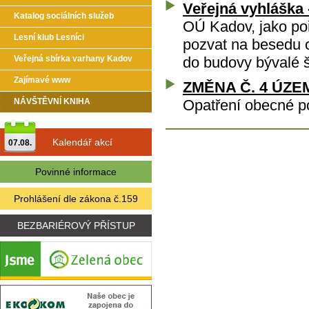
Veřejná vyhláška
Katalog sociálních služeb
OÚ Kadov, jako poř
Lesní klub Lesníci
pozvat na besedu 
Veřejná sbírka varhany Kadov
do budovy bývalé 
Zajímavé www
ZMĚNA Č. 4 ÚZ
NÁVŠTĚVNÍ KNIHA
Opatření obecné 
Kalendář akcí
07.08.
Povinné informace
Prohlášení dle zákona č.159
BEZBARIÉROVÝ PŘÍSTUP