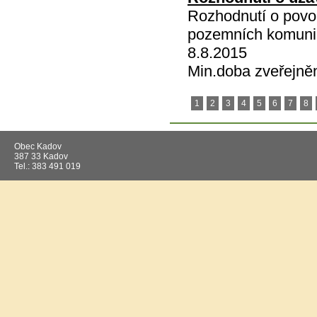
Rozhodnutí o povo
pozemních komunik
8.8.2015
Min.doba zveřejně
1
2
3
4
5
6
7
8
Obec Kadov
387 33 Kadov
Tel.: 383 491 019