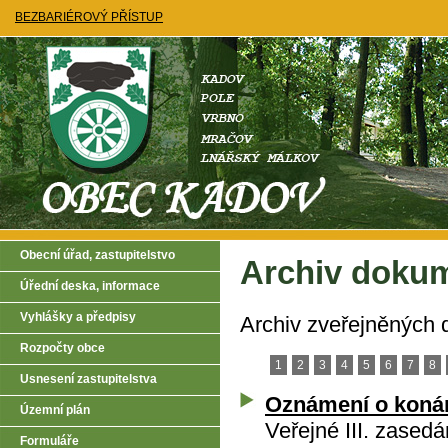
BEZBARIÉROVÝ PŘÍSTUP
Obecní úřad, zastupitelstvo
Archiv doku
Úřední deska, informace
Vyhlášky a předpisy
Archiv zveřejněných
Rozpočty obce
1
2
3
4
5
6
7
8
Usnesení zastupitelstva
Oznámení o konán
Územní plán
Veřejné III. zasedá
Formuláře