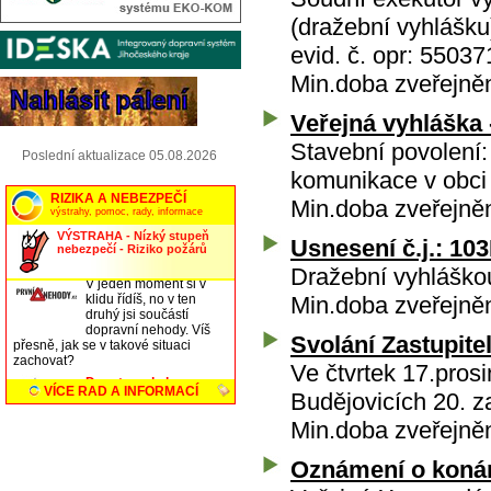
(dražební vyhlášku
evid. č. opr: 5503
Min.doba zveřejně
Veřejná vyhláška 
Stavební povolení:
Poslední aktualizace 05.08.2026
komunikace v obci
Min.doba zveřejně
Usnesení č.j.: 10
Dražební vyhláško
Min.doba zveřejně
Svolání Zastupite
Ve čtvrtek 17.pro
Budějovicích 20. z
Min.doba zveřejně
Oznámení o konán