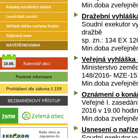
Min.doba zveřejně
Katalog sociálních služeb
Dražební vyhláška
Lesní klub Lesníci
Soudní exekutor vy
Veřejná sbírka varhany Kadov
dražbě
Zajímavé www
sp. zn.: 134 EX 12
NÁVŠTĚVNÍ KNIHA
Min.doba zveřejně
Veřejná vyhláška 
Kalendář akcí
10.08.
Ministerstvo zeměd
148/2016- MZE-151
Povinné informace
Min.doba zveřejně
Prohlášení dle zákona č.159
Oznámení o konán
BEZBARIÉROVÝ PŘÍSTUP
Veřejné I. zasedán
2016 v 19.00 hodi
Min.doba zveřejně
Usnesení o naříze
Soudní exekutor vy