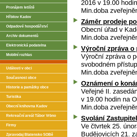
2016 v 19.00 hodi
Pronájem letiště
Min.doba zveřejně
Hřbitov Kadov
Záměr prodeje po
Odpadové hospodářství
Obecní úřad v Kad
Archiv dokumentů
Min.doba zveřejně
Elektronická podatelna
Výroční zpráva o
Mobilní rozhlas
Výroční zpráva o p
svobodném přístup
Události v obci
Min.doba zveřejně
Současnost obce
Oznámení o konán
Historie a památky obce
Veřejné II. zasedá
Turistika
v 19.00 hodin na 
Min.doba zveřejně
Obecní knihovna Kadov
Rekreační areál Tábor Vrbno
Svolání Zastupite
Ve čtvrtek 25. ún
Firmy
Budějovicích 21. z
Zpravodaj Blatensko SOBě