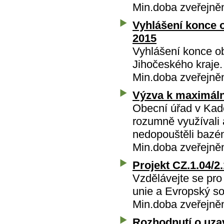
Min.doba zveřejně
Vyhlášení konce 
2015
Vyhlášení konce o
Jihočeského kraje.
Min.doba zveřejně
Výzva k maximáln
Obecní úřad v Kad
rozumně využívali a
nedopouštěli bazén
Min.doba zveřejně
Projekt CZ.1.04/2
Vzdělávejte se pro 
unie a Evropský so
Min.doba zveřejně
Rozhodnutí o uzav