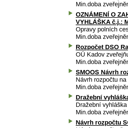
Min.doba zveřejněn
OZNÁMENÍ O ZA
VYHLÁŠKA č.j.: 
Opravy polních ce
Min.doba zveřejněn
Rozpočet DSO Rad
OÚ Kadov zveřejňu
Min.doba zveřejněn
SMOOS Návrh roz
Návrh rozpočtu na 
Min.doba zveřejněn
Dražební vyhláška
Dražební vyhláška 
Min.doba zveřejněn
Návrh rozpočtu S