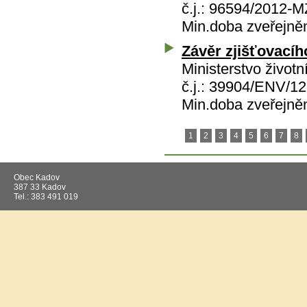
č.j.: 96594/2012-
Min.doba zveřejně
Závěr zjišťovacího
Ministerstvo životn
č.j.: 39904/ENV/12
Min.doba zveřejně
1
2
3
4
5
6
7
8
Obec Kadov
387 33 Kadov
Tel.: 383 491 019