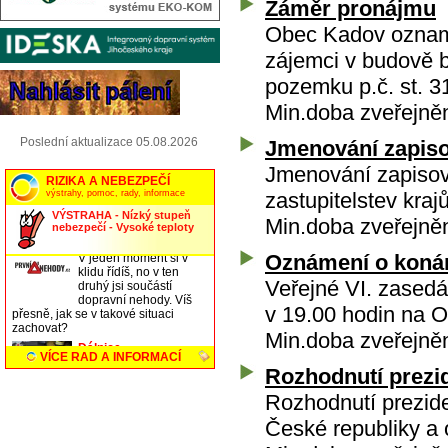
Záměr pronájmu
Obec Kadov oznam
zájemci v budově 
pozemku p.č. st. 3
Min.doba zveřejně
Poslední aktualizace 05.08.2026
Jmenování zapiso
Jmenování zapisova
zastupitelstev kraj
Min.doba zveřejně
Oznámení o koná
Veřejné VI. zasedá
v 19.00 hodin na 
Min.doba zveřejně
Rozhodnutí prezi
Rozhodnutí prezide
České republiky a o