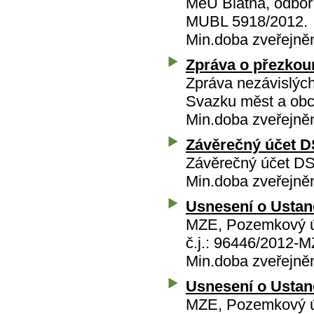
MěÚ Blatná, odbor
MUBL 5918/2012.
Min.doba zveřejně
Zpráva o přezkou
Zpráva nezávislýc
Svazku měst a obc
Min.doba zveřejně
Závěrečný účet D
Závěrečný účet DS
Min.doba zveřejně
Usnesení o Ustan
MZE, Pozemkový ú
č.j.: 96446/2012-
Min.doba zveřejně
Usnesení o Ustan
MZE, Pozemkový ú