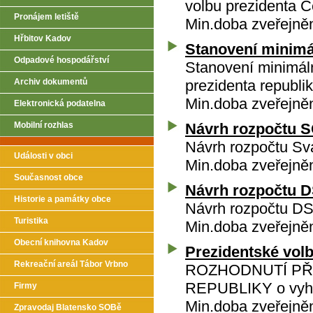
volbu prezidenta Č
Pronájem letiště
Min.doba zveřejněn
Hřbitov Kadov
Stanovení minimá
Odpadové hospodářství
Stanovení minimáln
Archiv dokumentů
prezidenta republ
Min.doba zveřejněn
Elektronická podatelna
Mobilní rozhlas
Návrh rozpočtu 
Návrh rozpočtu Sv
Události v obci
Min.doba zveřejněn
Současnost obce
Návrh rozpočtu 
Historie a památky obce
Návrh rozpočtu D
Turistika
Min.doba zveřejněn
Obecní knihovna Kadov
Prezidentské volb
Rekreační areál Tábor Vrbno
ROZHODNUTÍ P
REPUBLIKY o vyhlá
Firmy
Min.doba zveřejně
Zpravodaj Blatensko SOBě