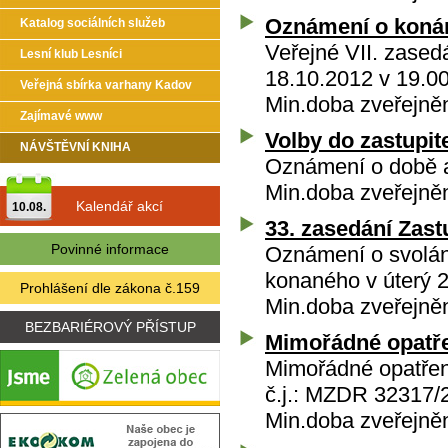
Oznámení o koná
Katalog sociálních služeb
Veřejné VII. zased
Lesní klub Lesníci
18.10.2012 v 19.0
Veřejná sbírka varhany Kadov
Min.doba zveřejněn
Zajímavé www
Volby do zastupit
NÁVŠTĚVNÍ KNIHA
Oznámení o době a 
Min.doba zveřejně
Kalendář akcí
10.08.
33. zasedání Zast
Povinné informace
Oznámení o svolání
konaného v úterý 
Prohlášení dle zákona č.159
Min.doba zveřejně
BEZBARIÉROVÝ PŘÍSTUP
Mimořádné opatř
Mimořádné opatření
č.j.: MZDR 32317/
Min.doba zveřejně