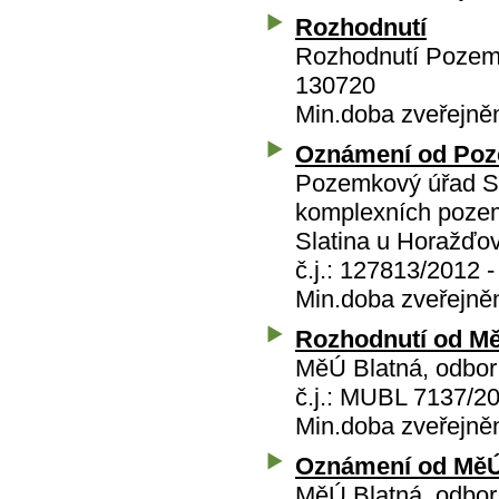
Rozhodnutí
Rozhodnutí Pozemk
130720
Min.doba zveřejně
Oznámení od Poz
Pozemkový úřad St
komplexních pozemk
Slatina u Horažďov
č.j.: 127813/2012 
Min.doba zveřejně
Rozhodnutí od Mě
MěÚ Blatná, odbor
č.j.: MUBL 7137/2
Min.doba zveřejně
Oznámení od MěÚ
MěÚ Blatná, odbor