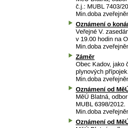
č.j.: MUBL 7403/2
Min.doba zveřejně
Oznámení o koná
Veřejné V. zasedán
v 19.00 hodin na 
Min.doba zveřejně
Záměr
Obec Kadov, jako č
plynových přípojek
Min.doba zveřejně
Oznámení od MěÚ
MěÚ Blatná, odbor
MUBL 6398/2012.
Min.doba zveřejně
Oznámení od MěÚ