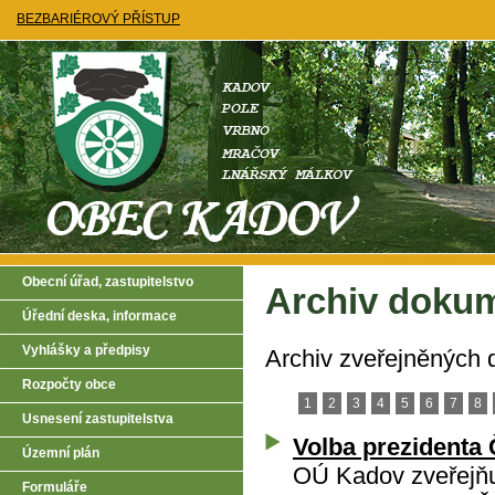
BEZBARIÉROVÝ PŘÍSTUP
Obecní úřad, zastupitelstvo
Archiv doku
Úřední deska, informace
Vyhlášky a předpisy
Archiv zveřejněných
Rozpočty obce
1
2
3
4
5
6
7
8
Usnesení zastupitelstva
Volba prezidenta 
Územní plán
OÚ Kadov zveřejňuj
Formuláře