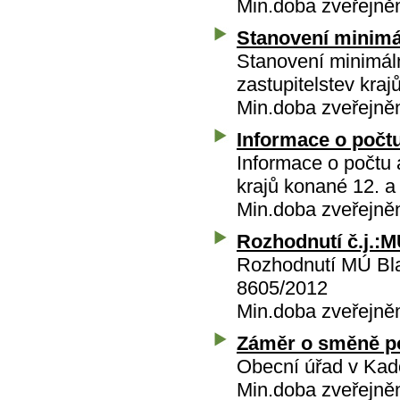
Min.doba zveřejně
Stanovení minimá
Stanovení minimáln
zastupitelstev kra
Min.doba zveřejně
Informace o počtu
Informace o počtu 
krajů konané 12. a
Min.doba zveřejně
Rozhodnutí č.j.:
Rozhodnutí MÚ Bla
8605/2012
Min.doba zveřejně
Záměr o směně 
Obecní úřad v Ka
Min.doba zveřejně